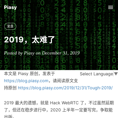
Piasy
Tog
nav
复盘
2019，太难了
Posted by Piasy on December 31, 2019
本文是 Piasy 原创，发表于
Select Language
▼
https://blog.piasy.com
，请阅读原文支
持原创
https://blog.piasy.com/2019/12/31/Tough-2019/
2019 最大的遗憾，就是 Hack WebRTC 了，不过虽然延期
了，但还在稳步进行中，2020 上半年一定要写完，争取能
出版。