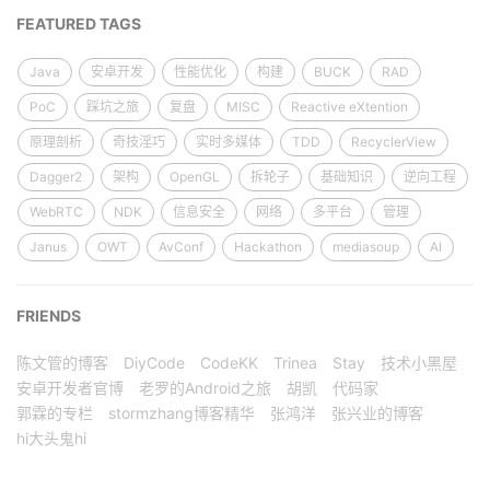
FEATURED TAGS
Java
安卓开发
性能优化
构建
BUCK
RAD
PoC
踩坑之旅
复盘
MISC
Reactive eXtention
原理剖析
奇技淫巧
实时多媒体
TDD
RecyclerView
Dagger2
架构
OpenGL
拆轮子
基础知识
逆向工程
WebRTC
NDK
信息安全
网络
多平台
管理
Janus
OWT
AvConf
Hackathon
mediasoup
AI
FRIENDS
陈文管的博客
DiyCode
CodeKK
Trinea
Stay
技术小黑屋
安卓开发者官博
老罗的Android之旅
胡凯
代码家
郭霖的专栏
stormzhang博客精华
张鸿洋
张兴业的博客
hi大头鬼hi